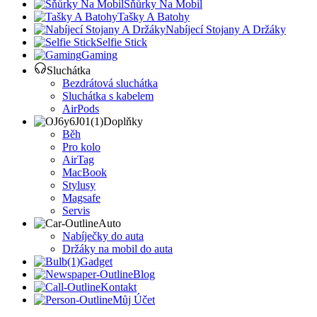
Šňůrky Na Mobil
Tašky A Batohy
Nabíjecí Stojany A Držáky
Selfie Stick
Gaming
Sluchátka
Bezdrátová sluchátka
Sluchátka s kabelem
AirPods
Doplňky
Běh
Pro kolo
AirTag
MacBook
Stylusy
Magsafe
Servis
Auto
Nabíječky do auta
Držáky na mobil do auta
Gadget
Blog
Kontakt
Můj Účet