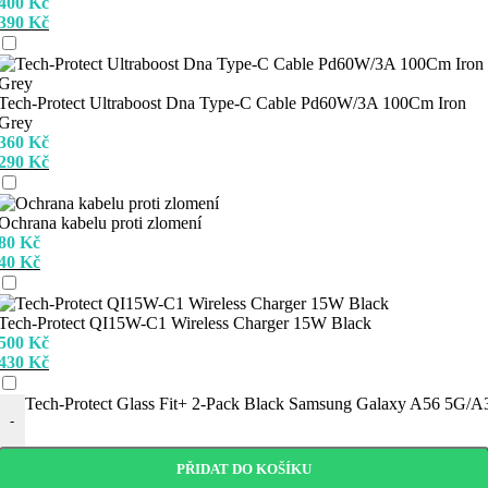
400
Kč
390
Kč
Tech-Protect Ultraboost Dna Type-C Cable Pd60W/3A 100Cm Iron
Grey
360
Kč
290
Kč
Ochrana kabelu proti zlomení
80
Kč
40
Kč
Tech-Protect QI15W-C1 Wireless Charger 15W Black
500
Kč
430
Kč
Tech-Protect Glass Fit+ 2-Pack Black Samsung Galaxy A56 5G/A
-
PŘIDAT DO KOŠÍKU