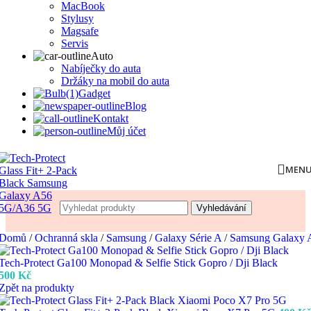
MacBook
Stylusy
Magsafe
Servis
Auto
Nabíječky do auta
Držáky na mobil do auta
Gadget
Blog
Kontakt
Můj účet
MEN
Vyhledávání
Domů
/
Ochranná skla
/
Samsung
/
Galaxy Série A
/
Samsung Galaxy 
Tech-Protect Ga100 Monopad & Selfie Stick Gopro / Dji Black
500
Kč
Zpět na produkty