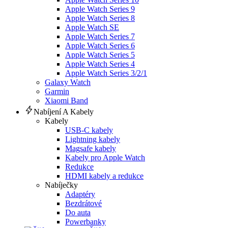
Apple Watch Series 9
Apple Watch Series 8
Apple Watch SE
Apple Watch Series 7
Apple Watch Series 6
Apple Watch Series 5
Apple Watch Series 4
Apple Watch Series 3/2/1
Galaxy Watch
Garmin
Xiaomi Band
Nabíjení A Kabely
Kabely
USB-C kabely
Lightning kabely
Magsafe kabely
Kabely pro Apple Watch
Redukce
HDMI kabely a redukce
Nabíječky
Adaptéry
Bezdrátové
Do auta
Powerbanky