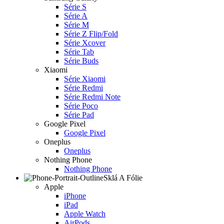
Série S
Série A
Série M
Série Z Flip/Fold
Série Xcover
Série Tab
Série Buds
Xiaomi
Série Xiaomi
Série Redmi
Série Redmi Note
Série Poco
Série Pad
Google Pixel
Google Pixel
Oneplus
Oneplus
Nothing Phone
Nothing Phone
Sklá A Fólie
Apple
iPhone
iPad
Apple Watch
AirPods