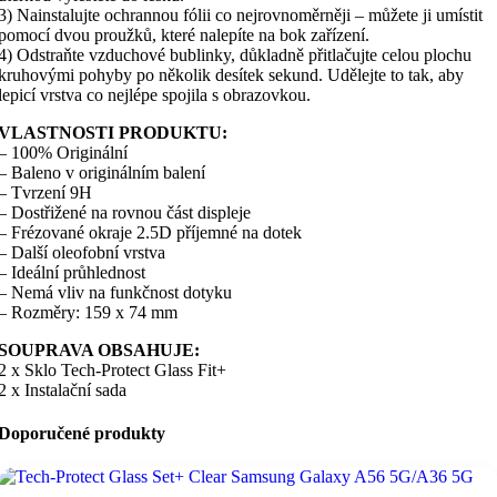
3) Nainstalujte ochrannou fólii co nejrovnoměrněji – můžete ji umístit
pomocí dvou proužků, které nalepíte na bok zařízení.
4) Odstraňte vzduchové bublinky, důkladně přitlačujte celou plochu
kruhovými pohyby po několik desítek sekund. Udělejte to tak, aby
lepicí vrstva co nejlépe spojila s obrazovkou.
VLASTNOSTI PRODUKTU:
– 100% Originální
– Baleno v originálním balení
– Tvrzení 9H
– Dostřižené na rovnou část displeje
– Frézované okraje 2.5D příjemné na dotek
– Další oleofobní vrstva
– Ideální průhlednost
– Nemá vliv na funkčnost dotyku
– Rozměry: 159 x 74 mm
SOUPRAVA OBSAHUJE:
2 x Sklo Tech-Protect Glass Fit+
2 x Instalační sada
Doporučené produkty