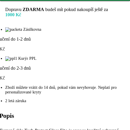
Dopravu
ZDARMA
budeš mít pokud nakoupíš ještě za
1000
Kč
Zásilkovna
učení do 1-2 dnů
 Kč
Kurýr PPL
učení do 2-3 dnů
 Kč
Zboží můžete vrátit do 14 dnů, pokud vám nevyhovuje. Neplatí pro
personalizované kryty
2 letá záruka
Popis