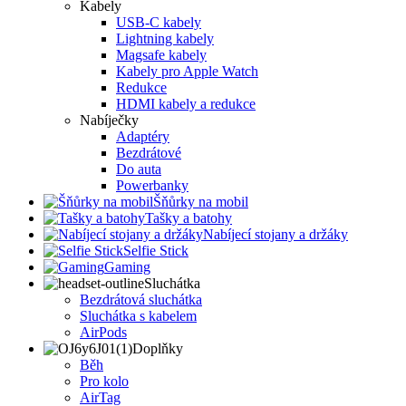
Kabely
USB-C kabely
Lightning kabely
Magsafe kabely
Kabely pro Apple Watch
Redukce
HDMI kabely a redukce
Nabíječky
Adaptéry
Bezdrátové
Do auta
Powerbanky
Šňůrky na mobil
Tašky a batohy
Nabíjecí stojany a držáky
Selfie Stick
Gaming
Sluchátka
Bezdrátová sluchátka
Sluchátka s kabelem
AirPods
Doplňky
Běh
Pro kolo
AirTag