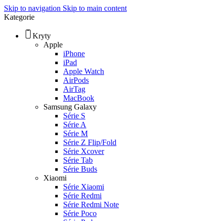
Skip to navigation
Skip to main content
Kategorie
Kryty
Apple
iPhone
iPad
Apple Watch
AirPods
AirTag
MacBook
Samsung Galaxy
Série S
Série A
Série M
Série Z Flip/Fold
Série Xcover
Série Tab
Série Buds
Xiaomi
Série Xiaomi
Série Redmi
Série Redmi Note
Série Poco