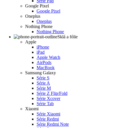
Série Pad
Google Pixel
Google Pixel
Oneplus
Oneplus
Nothing Phone
Nothing Phone
Sklá a fólie
Apple
iPhone
iPad
Apple Watch
AirPods
MacBook
Samsung Galaxy
Série S
Série A
Série M
Série Z Flip/Fold
Série Xcover
Série Tab
Xiaomi
Série Xiaomi
Série Redmi
Série Redmi Note