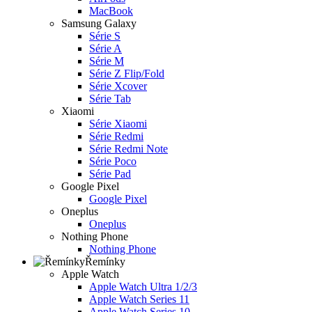
MacBook
Samsung Galaxy
Série S
Série A
Série M
Série Z Flip/Fold
Série Xcover
Série Tab
Xiaomi
Série Xiaomi
Série Redmi
Série Redmi Note
Série Poco
Série Pad
Google Pixel
Google Pixel
Oneplus
Oneplus
Nothing Phone
Nothing Phone
Řemínky
Apple Watch
Apple Watch Ultra 1/2/3
Apple Watch Series 11
Apple Watch Series 10