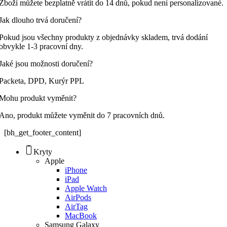
Zboží můžete bezplatně vrátit do 14 dnů, pokud není personalizované.
Jak dlouho trvá doručení?
Pokud jsou všechny produkty z objednávky skladem, trvá dodání
obvykle 1-3 pracovní dny.
Jaké jsou možnosti doručení?
Packeta, DPD, Kurýr PPL
Mohu produkt vyměnit?
Ano, produkt můžete vyměnit do 7 pracovních dnů.
[bh_get_footer_content]
Kryty
Apple
iPhone
iPad
Apple Watch
AirPods
AirTag
MacBook
Samsung Galaxy