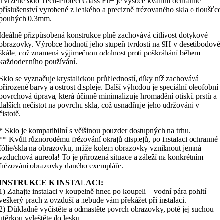
Tvrzené sklo Tech-Protect Glass Fit+ je vysoce kvalitní ochranné
příslušenství vyrobené z lehkého a precizně frézovaného skla o tloušťc
pouhých 0.3mm.
Ideálně přizpůsobená konstrukce plně zachovává citlivost dotykové
obrazovky. Výrobce hodnotí jeho stupeň tvrdosti na 9H v desetibodové
škále, což znamená výjimečnou odolnost proti poškrábání během
každodenního používání.
Sklo se vyznačuje krystalickou průhledností, díky níž zachovává
přirozené barvy a ostrost displeje. Další výhodou je speciální oleofobní
povrchová úprava, která účinně minimalizuje hromadění otisků prstů a
dalších nečistot na povrchu skla, což usnadňuje jeho udržování v
čistotě.
* Sklo je kompatibilní s většinou pouzder dostupných na trhu.
** Kvůli různorodému frézování okrajů displejů, po instalaci ochranné
fólie/skla na obrazovku, může kolem obrazovky vzniknout jemná
vzduchová aureola! To je přirozená situace a záleží na konkrétním
frézování obrazovky daného exempláře.
INSTRUKCE K INSTALACI:
1) Zahajte instalaci v koupelně hned po koupeli – vodní pára pohltí
veškerý prach z ovzduší a nebude vám překážet při instalaci.
2) Důkladně vyčistěte a odmastěte povrch obrazovky, poté jej suchou
utěrkou vyleštěte do lesku.