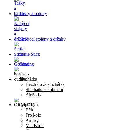
Tašky a batohy
Nabíjecí stojany a držáky
Selfie Stick
Gaming
Sluchátka
Bezdrátová sluchátka
Sluchátka s kabelem
AirPods
Doplňky
Běh
Pro kolo
AirTag
MacBook