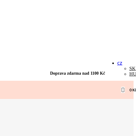
CZ
SK
Doprava zdarma nad 1100 Kč
H
0
K