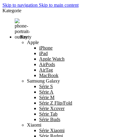
Skip to navigation
Skip to main content
Kategorie
Kryty
Apple
iPhone
iPad
Apple Watch
AirPods
AirTag
MacBook
Samsung Galaxy
Série S
Série A
Série M
Série Z Flip/Fold
Série Xcover
Série Tab
Série Buds
Xiaomi
Série Xiaomi
Série Redmi