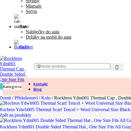
Stylusy
Magsafe
Servis
Auto
Nabíječky do auta
Držáky na mobil do auta
Gadget
Kontakt
Kategorie
Blog
Domů
/
Příslušenství
/
Kolo
/
Rockbros Ydm001 Thermal Cap , Double 
Rocbros Ydwb005 Thermal Scarf Tencel + Wool Universal Size Blac
Zpět na produkty
Rockbros Ydm001 Double Sided Thermal Hat , One Size Fits All Gra