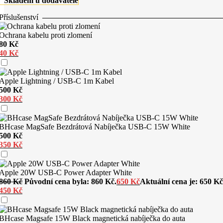
Skladem u dodavatele
Příslušenství
Ochrana kabelu proti zlomení
80
Kč
40
Kč
Apple Lightning / USB-C 1m Kabel
500
Kč
300
Kč
BHcase MagSafe Bezdrátová Nabíječka USB-C 15W White
500
Kč
350
Kč
Apple 20W USB-C Power Adapter White
860
Kč
Původní cena byla: 860 Kč.
650
Kč
Aktuální cena je: 650 Kč
450
Kč
BHcase Magsafe 15W Black magnetická nabíječka do auta