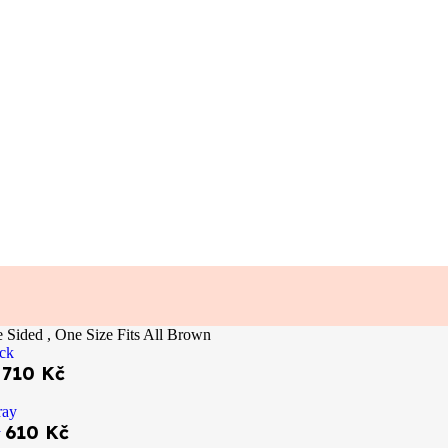
Sided , One Size Fits All Brown
710
Kč
k
610
Kč
y