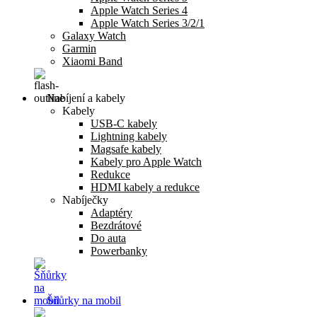
Apple Watch Series 4
Apple Watch Series 3/2/1
Galaxy Watch
Garmin
Xiaomi Band
Nabíjení a kabely
Kabely
USB-C kabely
Lightning kabely
Magsafe kabely
Kabely pro Apple Watch
Redukce
HDMI kabely a redukce
Nabíječky
Adaptéry
Bezdrátové
Do auta
Powerbanky
Šňůrky na mobil