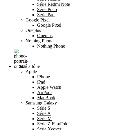
Série Redmi Note
Série Poco
Série Pad
Google Pixel
Google Pixel
Oneplus
Oneplus
Nothing Phone
Nothing Phone
Sklá a fólie
Apple
iPhone
iPad
Apple Watch
AirPods
MacBook
Samsung Galaxy
Série S
Série A
Série M
Série Z Flip/Fold
Série Xcover