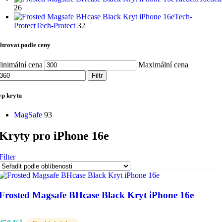
26
Tech-
Protect
Tech-Protect
32
ltrovat podle ceny
inimální cena
Maximální cena
Filtr
yp krytu
MagSafe
93
Kryty pro iPhone 16e
Filter
Frosted Magsafe BHcase Black Kryt iPhone 16e