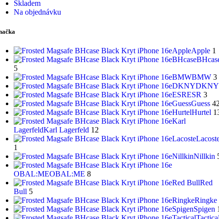
Skladem
Na objednávku
načka
Apple
Apple
1
BHcase
BHcas
5
BMW
BMW
3
DKNY
DKNY
ESR
ESR
3
Guess
Guess
4
Hurtel
Hurtel
1
Karl
Lagerfeld
Karl Lagerfeld
12
Lacoste
Lacost
1
Nillkin
Nillkin
OBAL:ME
OBAL:ME
8
Red Bull
Red
Bull
5
Ringke
Ringke
Spigen
Spigen
Tactical
Tactica