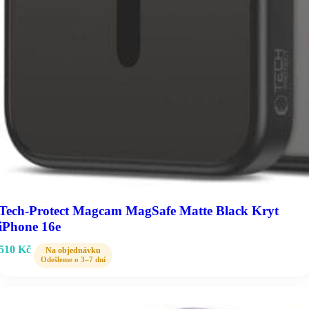
Tech-Protect Magcam MagSafe Matte Black Kryt
iPhone 16e
510
Kč