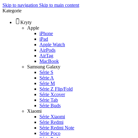
Skip to navigation
Skip to main content
Kategorie
Kryty
Apple
iPhone
iPad
Apple Watch
AirPods
AirTag
MacBook
Samsung Galaxy
Série S
Série A
Série M
Série Z Flip/Fold
Série Xcover
Série Tab
Série Buds
Xiaomi
Série Xiaomi
Série Redmi
Série Redmi Note
Série Poco