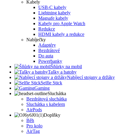
Kabely
USB-C kabely
Lightning kabely
Magsafe kabely
Kabely pro Apple Watch
Redukce
HDMI kabely a redukce
Nabíječky
Adaptéry
Bezdrátové
Do auta
Powerbanky
Šňůrky na mobil
Tašky a batohy
Nabíjecí stojany a držáky
Selfie Stick
Gaming
Sluchátka
Bezdrátová sluchátka
Sluchátka s kabelem
AirPods
Doplňky
Běh
Pro kolo
AirTag