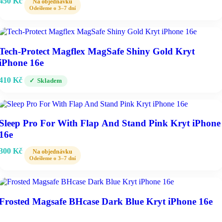
450
Kč
Tech-Protect Magflex MagSafe Shiny Gold Kryt
iPhone 16e
410
Kč
Skladem
Sleep Pro For With Flap And Stand Pink Kryt iPhone
16e
300
Kč
Frosted Magsafe BHcase Dark Blue Kryt iPhone 16e