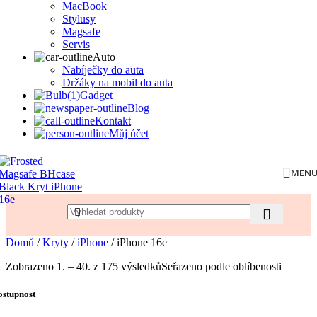
MacBook
Stylusy
Magsafe
Servis
Auto
Nabíječky do auta
Držáky na mobil do auta
Gadget
Blog
Kontakt
Můj účet
MEN
Domů
/
Kryty
/
iPhone
/
iPhone 16e
Zobrazeno 1. – 40. z 175 výsledků
Seřazeno podle oblíbenosti
ostupnost