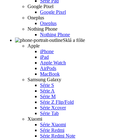
Série Pad
Google Pixel
Google Pixel
Oneplus
Oneplus
Nothing Phone
Nothing Phone
Sklá a fólie
Apple
iPhone
iPad
Apple Watch
AirPods
MacBook
Samsung Galaxy
Série S
Série A
Série M
Série Z Flip/Fold
Série Xcover
Série Tab
Xiaomi
Série Xiaomi
Série Redmi
Série Redmi Note