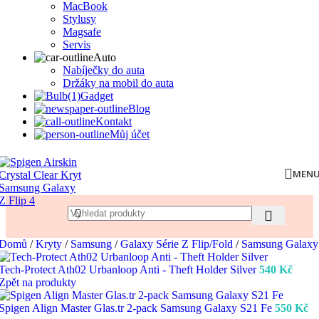
MacBook
Stylusy
Magsafe
Servis
Auto
Nabíječky do auta
Držáky na mobil do auta
Gadget
Blog
Kontakt
Můj účet
MEN
Domů
/
Kryty
/
Samsung
/
Galaxy Série Z Flip/Fold
/
Samsung Galaxy 
Tech-Protect Ath02 Urbanloop Anti - Theft Holder Silver
540
Kč
Zpět na produkty
Spigen Align Master Glas.tr 2-pack Samsung Galaxy S21 Fe
550
Kč