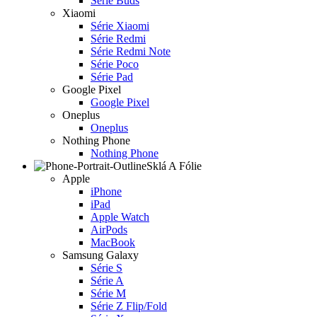
Série Buds
Xiaomi
Série Xiaomi
Série Redmi
Série Redmi Note
Série Poco
Série Pad
Google Pixel
Google Pixel
Oneplus
Oneplus
Nothing Phone
Nothing Phone
Sklá A Fólie
Apple
iPhone
iPad
Apple Watch
AirPods
MacBook
Samsung Galaxy
Série S
Série A
Série M
Série Z Flip/Fold