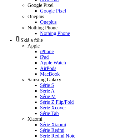
Google Pixel
Google Pixel
Oneplus
Oneplus
Nothing Phone
Nothing Phone
Sklá a fólie
Apple
iPhone
iPad
Apple Watch
AirPods
MacBook
Samsung Galaxy
Série S
Série A
Série M
Série Z Flip/Fold
Série Xcover
Série Tab
Xiaomi
Série Xiaomi
Série Redmi
Série Redmi Note