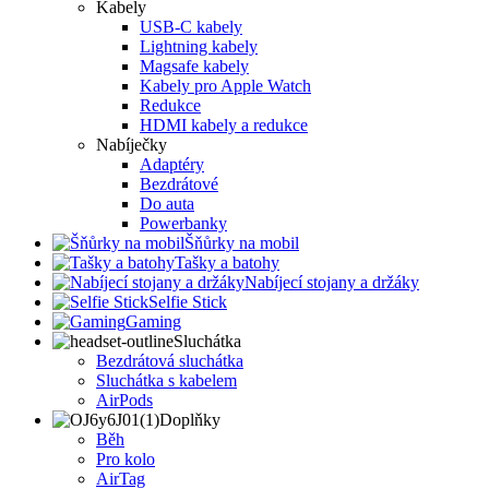
Kabely
USB-C kabely
Lightning kabely
Magsafe kabely
Kabely pro Apple Watch
Redukce
HDMI kabely a redukce
Nabíječky
Adaptéry
Bezdrátové
Do auta
Powerbanky
Šňůrky na mobil
Tašky a batohy
Nabíjecí stojany a držáky
Selfie Stick
Gaming
Sluchátka
Bezdrátová sluchátka
Sluchátka s kabelem
AirPods
Doplňky
Běh
Pro kolo
AirTag