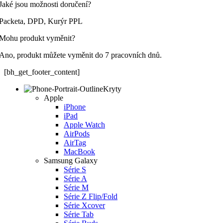
Jaké jsou možnosti doručení?
Packeta, DPD, Kurýr PPL
Mohu produkt vyměnit?
Ano, produkt můžete vyměnit do 7 pracovních dnů.
[bh_get_footer_content]
Kryty
Apple
iPhone
iPad
Apple Watch
AirPods
AirTag
MacBook
Samsung Galaxy
Série S
Série A
Série M
Série Z Flip/Fold
Série Xcover
Série Tab