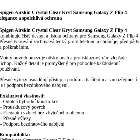
Spigen Airskin Crystal Clear Kryt Samsung Galaxy Z Flip 4 –
elegance a spolehlivá ochrana
Spigen Airskin Crystal Clear Kryt Samsung Galaxy Z Flip 4
kombinuje čistý design a jistotu ochrany pro Samsung Galaxy Z Flip 4.
Přesné tvarování zachovává tenký profil telefonu a chrání jej před pády
a poškrábáním.
Matný povrch omezuje otisky prstů a protiskluzový rám zlepšuje
úchop. Každý detail je promyšlený pro pohodlné každodenní
používání.
Přesné výřezy usnadňují přístup k portům a tlačítkům a samozřejmostí
je i podpora bezdrátového nabíjení.
Exkluzivní vlastnosti:
– Odolná hybridní konstrukce
– Protiskluzový povrch
– Elegantní vzhled bez zbytečného objemu
– Přesné výřezy
– Podpora bezdrátového nabíjení
Kompatibilita: