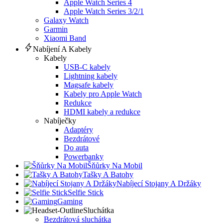
Apple Watch Series 4
Apple Watch Series 3/2/1
Galaxy Watch
Garmin
Xiaomi Band
Nabíjení A Kabely
Kabely
USB-C kabely
Lightning kabely
Magsafe kabely
Kabely pro Apple Watch
Redukce
HDMI kabely a redukce
Nabíječky
Adaptéry
Bezdrátové
Do auta
Powerbanky
Šňůrky Na Mobil
Tašky A Batohy
Nabíjecí Stojany A Držáky
Selfie Stick
Gaming
Sluchátka
Bezdrátová sluchátka