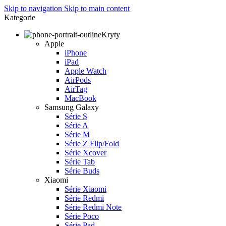
Skip to navigation
Skip to main content
Kategorie
Kryty
Apple
iPhone
iPad
Apple Watch
AirPods
AirTag
MacBook
Samsung Galaxy
Série S
Série A
Série M
Série Z Flip/Fold
Série Xcover
Série Tab
Série Buds
Xiaomi
Série Xiaomi
Série Redmi
Série Redmi Note
Série Poco
Série Pad