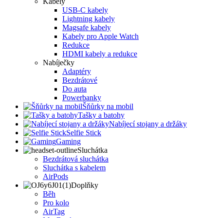
Kabely
USB-C kabely
Lightning kabely
Magsafe kabely
Kabely pro Apple Watch
Redukce
HDMI kabely a redukce
Nabíječky
Adaptéry
Bezdrátové
Do auta
Powerbanky
Šňůrky na mobil
Tašky a batohy
Nabíjecí stojany a držáky
Selfie Stick
Gaming
Sluchátka
Bezdrátová sluchátka
Sluchátka s kabelem
AirPods
Doplňky
Běh
Pro kolo
AirTag