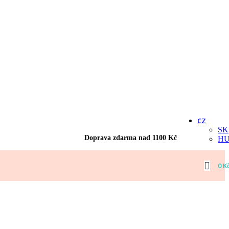
CZ
SK
Doprava zdarma nad 1100 Kč
H
0
K