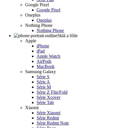
Google Pixel
Google Pixel
Oneplus
Oneplus
Nothing Phone
Nothing Phone
Sklá a fólie
Apple
iPhone
iPad
Apple Watch
AirPods
MacBook
Samsung Galaxy
Série S
Série A
Série M
Série Z Flip/Fold
Série Xcover
Série Tab
Xiaomi
Série Xiaomi
Série Redmi
Série Redmi Note