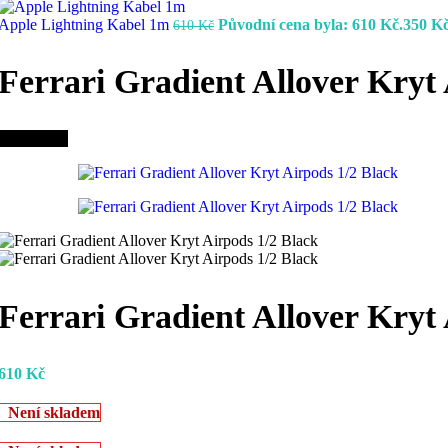
Apple Lightning Kabel 1m
Původní cena byla: 610 Kč.
350
K
610
Kč
Ferrari Gradient Allover Kryt
Vyprodáno
Ferrari Gradient Allover Kryt
610
Kč
Není skladem