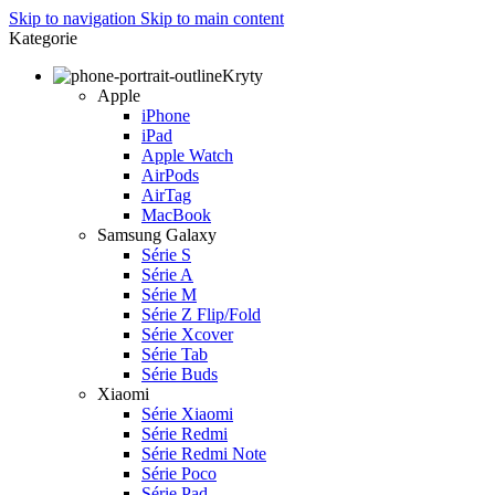
Skip to navigation
Skip to main content
Kategorie
Kryty
Apple
iPhone
iPad
Apple Watch
AirPods
AirTag
MacBook
Samsung Galaxy
Série S
Série A
Série M
Série Z Flip/Fold
Série Xcover
Série Tab
Série Buds
Xiaomi
Série Xiaomi
Série Redmi
Série Redmi Note
Série Poco
Série Pad