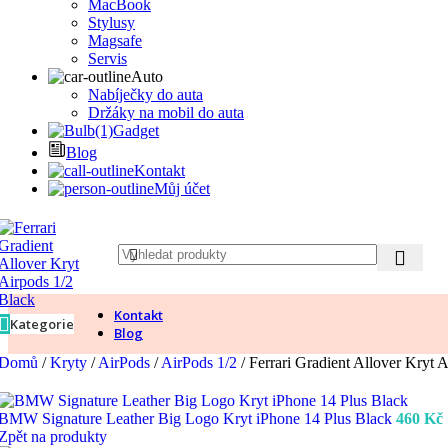
MacBook
Stylusy
Magsafe
Servis
Auto
Nabíječky do auta
Držáky na mobil do auta
Gadget
Blog
Kontakt
Můj účet
Kontakt
Kategorie
Blog
Domů
/
Kryty
/
AirPods
/
AirPods 1/2
/
Ferrari Gradient Allover Kryt 
BMW Signature Leather Big Logo Kryt iPhone 14 Plus Black
460
Kč
Zpět na produkty